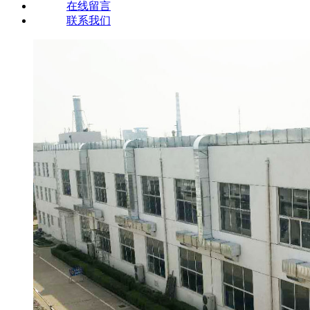
在线留言
联系我们