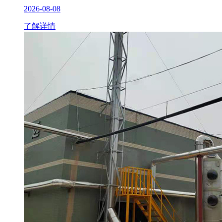
2026-08-08
了解详情