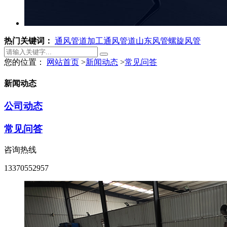
热门关键词：
通风管道加工
通风管道
山东风管
螺旋风管
您的位置：
网站首页
>
新闻动态
>
常见问答
新闻动态
公司动态
常见问答
咨询热线
13370552957