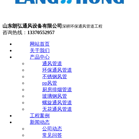
山东朗弘通风设备有限公司
深耕环保通风管道工程
咨询热线：
13370552957
网站首页
关于我们
产品中心
通风管道
环保通风管道
不锈钢风管
pp风管
厨房排烟管道
玻璃钢风管
螺旋通风管道
无花通风管道
工程案例
新闻动态
公司动态
常见问答