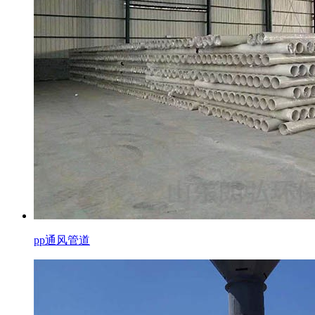
pp通风管道