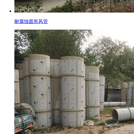
耐腐蚀圆形风管