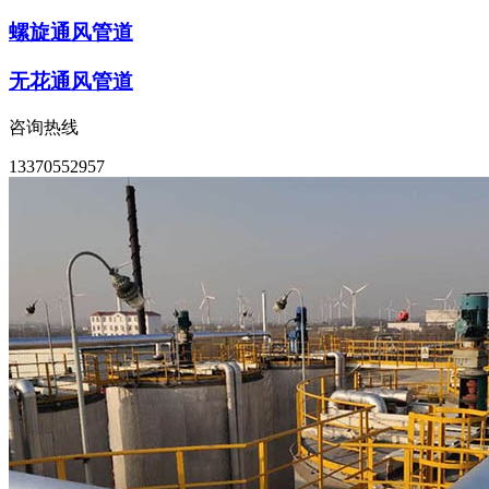
螺旋通风管道
无花通风管道
咨询热线
13370552957