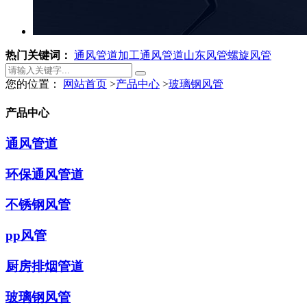
热门关键词：
通风管道加工
通风管道
山东风管
螺旋风管
您的位置：
网站首页
>
产品中心
>
玻璃钢风管
产品中心
通风管道
环保通风管道
不锈钢风管
pp风管
厨房排烟管道
玻璃钢风管