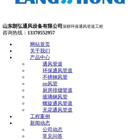
山东朗弘通风设备有限公司
深耕环保通风管道工程
咨询热线：
13370552957
网站首页
关于我们
产品中心
通风管道
环保通风管道
不锈钢风管
pp风管
厨房排烟管道
玻璃钢风管
螺旋通风管道
无花通风管道
工程案例
新闻动态
公司动态
常见问答