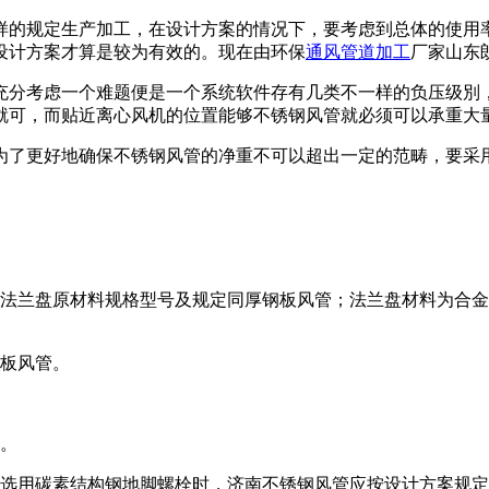
样的规定生产加工，在设计方案的情况下，要考虑到总体的使用
设计方案才算是较为有效的。现在由环保
通风管道加工
厂家山东
充分考虑一个难题便是一个系统软件存有几类不一样的负压级別
就可，而贴近离心风机的位置能够不锈钢风管就必须可以承重大
为了更好地确保不锈钢风管的净重不可以超出一定的范畴，要采
管法兰盘原材料规格型号及规定同厚钢板风管；法兰盘材料为合
钢板风管。
决。
；选用碳素结构钢地脚螺栓时，济南不锈钢风管应按设计方案规