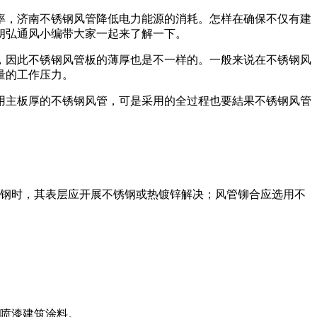
率，济南不锈钢风管降低电力能源的消耗。怎样在确保不仅有建
朗弘通风小编带大家一起来了解一下。
，因此不锈钢风管板的薄厚也是不一样的。一般来说在不锈钢风
量的工作压力。
用主板厚的不锈钢风管，可是采用的全过程也要結果不锈钢风管
金钢时，其表层应开展不锈钢或热镀锌解决；风管铆合应选用不
定喷漆建筑涂料。